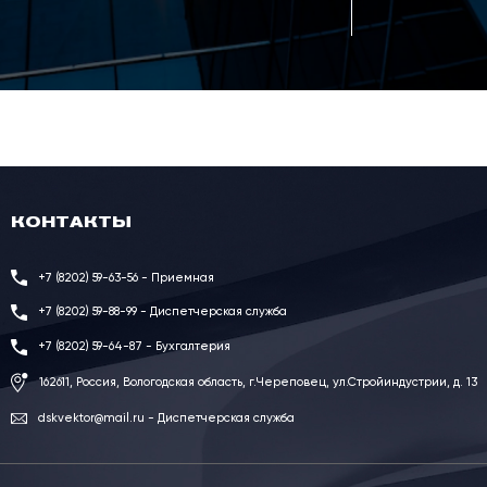
КОНТАКТЫ
+7 (8202) 59-63-56 - Приемная
+7 (8202) 59-88-99 - Диспетчерская служба
+7 (8202) 59-64-87 - Бухгалтерия
162611, Россия, Вологодская область, г.Череповец, ул.Стройиндустрии, д. 13
dskvektor@mail.ru - Диспетчерская служба