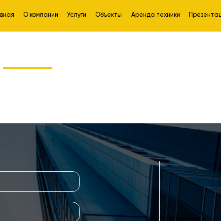
авная
О компании
Услуги
Объекты
Аренда техники
Презента